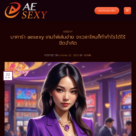
Skip
to
สมัครสมาชิก
content
AESEXY
บาคาร่า aesexy เกมไพ่เล่นง่าย จะเวลาไหนก็ทำกำไรได้ไร้
ขีดจำกัด
POSTED ON
มกราคม 22, 2025
BY
ADMIN
22
ม.ค.