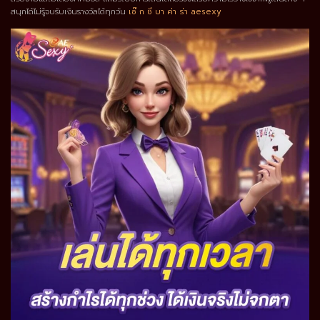
สนุกได้ไม่รู้จบรับเงินรางวัลได้ทุกวัน
เซ๊ ก ซี่ บา ค่า ร่า aesexy