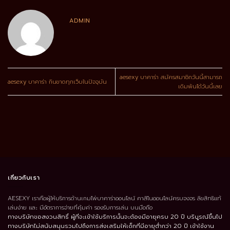
ADMIN
aesexy บาคาร่า สมัครสมาชิกวันนี้สามารถ
aesexy บาคาร่า กินขาดทุกเว็บในปัจจุบัน
เดิมพันได้วันนี้เลย
เกี่ยวกับเรา
AESEXY เราคือผู้ให้บริการด้านเกมไพ่บาคาร่าออนไลน์ คาสิโนออนไลน์ครบจงจร ลิขสิทธิแท้
เล่นง่าย และ มีอัตราการจ่ายที่คุ้มค่า รองรับการเล่น บนมือถือ
ทางบริษัทขอสงวนสิทธิ์ ผู้ที่จะเข้าใช้บริการนั้นจะต้องมีอายุครบ 20 ปี บริบูรณ์ขึ้นไป
ทางบริษัทไม่สนับสนุนรวมไปถึงการส่งเสริมให้เด็กที่มีอายุต่ำกว่า 20 ปี เข้าใช้งาน