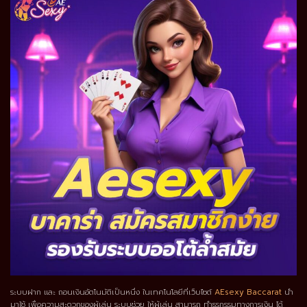
ระบบฝาก และ ถอนเงินอัตโนมัติเป็นหนึ่ง ในเทคโนโลยีที่เว็บไซต์
AEsexy Baccarat
นำ
มาใช้ เพื่อความสะดวกของผู้เล่น ระบบช่วย ให้ผู้เล่น สามารถ ทำธุรกรรมทางการเงิน ได้