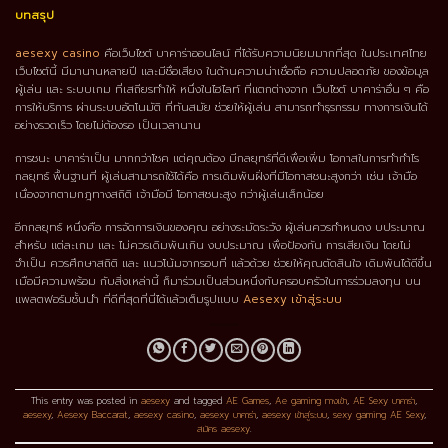
บทสรุป
aesexy casino
คือเว็บไซต์ บาคาร่าออนไลน์ ที่ได้รับความนิยมมากที่สุด ในประเทศไทย
เว็บไซต์นี้ มีมานานหลายปี และมีชื่อเสียง ในด้านความน่าเชื่อถือ ความปลอดภัย ของข้อมูล
ผู้เล่น และ ระบบเกม ที่เสถียรทำให้ หนึ่งในไฮไลท์ ที่แตกต่างจาก เว็บไซต์ บาคาร่าอื่น ๆ คือ
การให้บริการ ผ่านระบบอัตโนมัติ ที่ทันสมัย ช่วยให้ผู้เล่น สามารถทำธุรกรรม ทางการเงินได้
อย่างรวดเร็ว โดยไม่ต้องรอ เป็นเวลานาน
การชนะ บาคาร่าเป็น มากกว่าโชค แต่คุณต้อง มีกลยุทธ์ที่ดีเพื่อเพิ่ม โอกาสในการทำกำไร
กลยุทธ์ พื้นฐานที่ ผู้เล่นสามารถใช้ได้คือ การเดิมพันฝั่งที่มีโอกาสชนะสูงกว่า เช่น เจ้ามือ
เนื่องจากตามกฎทางสถิติ เจ้ามือมี โอกาสชนะสูง กว่าผู้เล่นเล็กน้อย
อีกกลยุทธ์ หนึ่งคือ การจัดการเงินของคุณ อย่างระมัดระวัง ผู้เล่นควรกำหนดง บประมาณ
สำหรับ แต่ละเกม และ ไม่ควรเดิมพันเกิน งบประมาณ เพื่อป้องกัน การเสียเงิน โดยไม่
จำเป็น ควรศึกษาสถิติ และ แนวโน้มจากรอบที่ แล้วด้วย ช่วยให้คุณตัดสินใจ เดิมพันได้ดีขึ้น
เมือมีความพร้อม กับสิ่งเหล่านี้ ก็มาร่วมเป็นส่วนหนึ่งกับครอบครัวในการร่วมลงทุน บน
แพลตฟอร์มชั้นนำ ที่ดีที่สุดที่นี่ได้แล้วเต็มรูปแบบ
Aesexy เข้าสู่ระบบ
This entry was posted in
aesexy
and tagged
AE Games
,
Ae gaming ทางเข้า
,
AE Sexy บาคาร่า
,
aesexy
,
Aesexy Baccarat
,
aesexy casino
,
aesexy บาคาร่า
,
aesexy เข้าสู่ระบบ
,
sexy gaming AE Sexy
,
สมัคร aesexy
.