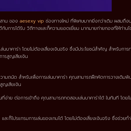
ประสาน ของ
aesexy vip
ช่องทางใหม่ ที่พิเศษมากยิ่งกว่าเดิม ผสมถึง
ที่ดีกับการได้รับ วิถีทางและก็ความยอดเยี่ยม มากมายก่ายกองที่ให้ท่านได
ถเล่นบาคาร่า โดยไม่ต้องเสี่ยงเงินจริง ซึ่งมีประโยชน์สำคัญ สำหรับก
การสูญเสียเงิน
ความถนัด สำหรับเพื่อการเล่นบาคาร่า คุณสามารถฝึกหัดการวางเดิมพัน
ูญเสียเงิน
นที่ง่าย ต่อการเข้าถึง คุณสามารถทดสอบเล่นบาคาร่าได้ ในทันที โดยไ
ละก็โปรแกรมการเล่นของเกมได้ โดยไม่ต้องเสี่ยงเงินจริง ซึ่งช่วยทำ