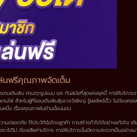
่นฟรีคุณภาพจัดเต็ม
รเกมเดิมพัน ครบทุกรูปแบบ และ ทันสมัยที่สุดแห่งยุคนี้ การให้บริการ
มไพ่ สำหรับผู้ที่ชอบเดิมพันลุ้นรางวัลใหญ่ รู้ผลลัพธ์เร็ว ไม่ต้องคอ
หนึ่ง เรื่องคุณภาพในด้านนี้แน่นอน
 มีความปลอดภัย ไร้ประวัติฉ้อโกงลูกค้า การสร้างกำไรได้อย่างแท้จริง เด
งเราได้ไม่ ต้องเสียค่าบริการ การให้บริการนั้นมีความสะดวกเป็นอย่างม