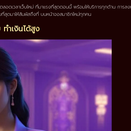
่ตลอดเวลาเว็บใหม่ ที่มาแรงที่สุดตอนนี้ พร้อมให้บริการทุกด้าน การ
ยที่สุดมาให้สัมผัสถึงที่ บนหน้าจอสมาชิกใหม่ทุกคน
ทำเงินได้สูง