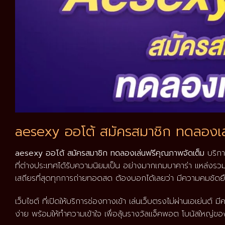
aesexy ออโต้ สมัครสมาชิก ทดลองเล
aesexy ออโต้ สมัครสมาชิก ทดลองเล่นฟรีคุณภาพจัดเต็ม
บริกา
ที่ต่างประเทศได้รับความนิยมเป็น อย่างมากเกมบาคาร่า แหล่งรวมเก
เสถียรที่สุดทุกการถ่ายทอดสด ต้องบอกได้เลยว่า มีความคมชัดยืน
เว็บไซต์ ที่เปิดให้บริการช่องทางเข้า เล่นเว็บตรงไม่ผ่านเอเย่นต์
ง่าย พร้อมให้ทำความเข้าใจ เพื่อลุ้นรางวัลแจ็คพอต โบนัสใหญ่ขอ