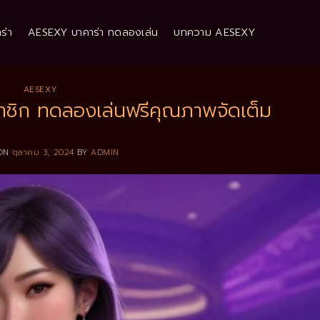
ร่า
AESEXY บาคาร่า ทดลองเล่น
บทความ AESEXY
AESEXY
าชิก ทดลองเล่นฟรีคุณภาพจัดเต็ม
 ON
ตุลาคม 3, 2024
BY
ADMIN