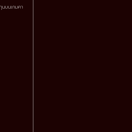
ลงทุนบนเกมคา