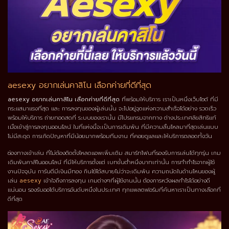
aesexy อยากเล่นคาสิโน เลือกค่ายที่ดีที่สุด
aesexy อยากเล่นคาสิโน เลือกค่ายที่ดีที่สุด
ที่พร้อมให้บริการ เราเป็นหนึ่งเว็บไซต์ ที่มี
กระแสมาแรงที่สุด และ การลงทุนของผู้เล่นนั้น จะไปอยู่จุดแห่งความสำเร็จได้อย่าง รวดเร็ว
พร้อมให้บริการ ถ่ายทอดสดที่ ระบบของเรานั้น มีโปรแกรมจากทาง ต่างประเทศลิขสิทธิแท้
เมื่อเข้าสู่การลงทุนออนไลน์ ในที่แห่งนี้จะเป็นการเดิมพัน ที่มีความลื่นไหลมาที่สุดเล่นแบบ
ไม่มีสะดุด การเกิดปัญหาที่มีน้อยมากพร้อมทีมงาน ที่คอยดูแลและให้บริการตลอดทั้งวัน
ช่องทางเข้าเล่น ที่ไม่ต้องติดตั้งโหลดแอพเพิ่มเติม สมาร์ทโฟนที่รองรับการเล่นได้ทุกรุ่น เกม
เดิมพันคาสิโนออนไลน์ ที่มีให้บริการตั้งแต่ เบทขั้นต่ำหนึ่งบาทเท่านั้น การทำกำไรจากผู้ใช้
งานปัจจุบัน การันตีมีเงินมีทอง กินใช้ได้สบายไม่ว่าจะเดิมพัน ความถนัดในด้านไหนของผู้
เล่น
aesexy
เข้าใจถึงการลงทุน เกมต่างๆที่ผู้ใช้งานนั้น ต้องการหวังผลกำไรได้อย่างดี
แน่นอน รองรับออโต้บริการอันดับหนึ่งในประเทศ ทุกแพลตฟอร์มที่ค้นหาเราเป็นทางเลือกที่
ดีที่สุด