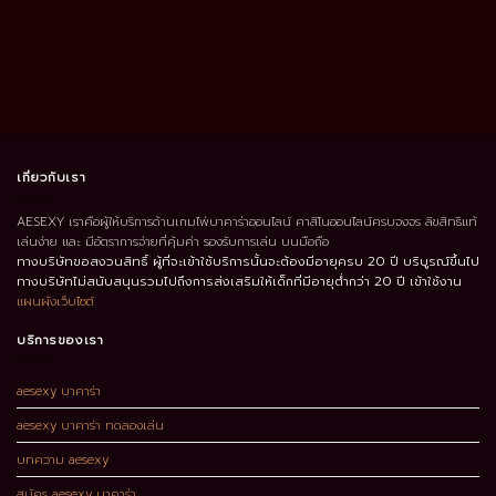
เกี่ยวกับเรา
AESEXY เราคือผู้ให้บริการด้านเกมไพ่บาคาร่าออนไลน์ คาสิโนออนไลน์ครบจงจร ลิขสิทธิแท้
เล่นง่าย และ มีอัตราการจ่ายที่คุ้มค่า รองรับการเล่น บนมือถือ
ทางบริษัทขอสงวนสิทธิ์ ผู้ที่จะเข้าใช้บริการนั้นจะต้องมีอายุครบ 20 ปี บริบูรณ์ขึ้นไป
ทางบริษัทไม่สนับสนุนรวมไปถึงการส่งเสริมให้เด็กที่มีอายุต่ำกว่า 20 ปี เข้าใช้งาน
แผนผังเว็บไซต์
บริการของเรา
aesexy บาคาร่า
aesexy บาคาร่า ทดลองเล่น
บทความ aesexy
สมัคร aesexy บาคาร่า