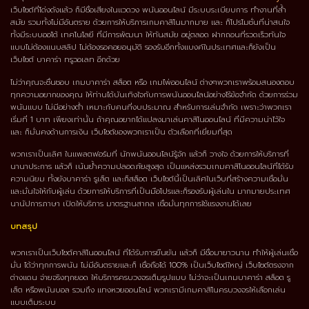
เว็บไซต์ที่โด่งดังแล้ว ก็มีชื่อเสียงในแวดวง พนันออนไลน์ มีระบบระเบียบการ ทำงานที่ล้ำ
สมัย รวมทั้งไม่มีอันตราย ด้วยการให้บริการเกมคาสิโนมากมาย และ ก็โปรโมชั่นที่น่าสนใจ
ทั้งมีระบบออโต้ เทคโนโลยี ที่มีการพัฒนา ให้ทันสมัย อยู่ตลอด ฝากถอนที่รวดเร็วทันใจ
แบบไม่ต้องแนบสลิป ไม่ต้องรอคอยอนุมัติ รองรับอีกทั้งแบงค์ในประเทศและก็ยังเป็น
เว็บไซต์ บาคาร่า ทรูวอเลท อีกด้วย
ไม่ว่าคุณจะชื่นชอบ เกมบาคาร่า สล็อต หรือ เกมไพ่ออนไลน์ ต่างๆพวกเราพร้อมสนองตอบ
ทุกความอยากของคุณ ให้ท่านได้บันเทิงใจกับการพนันออนไลน์อย่างไร้ข้อจำกัด ด้วยการร่วม
พนันแบบ ไม่มีอย่างต่ำ เหมาะกับคนที่งบประมาณ สำหรับการเล่นจำกัด เพราะว่าพวกเรา
เริ่มที่ 1 บาท เพียงเท่านั้น ถ้าคุณอยากได้แปลงมาเล่นคาสิโนออนไลน์ ที่มีความน่าไว้ใจ
และ ก็มั่นคงด้านการเงิน เว็บไซต์ของพวกเราเป็น ตัวเลือกที่เยี่ยมที่สุด
พวกเราเป็นเลิศ ในแพลตฟอร์มที่ นักพนันออนไลน์รู้จัก แล้วก็ วางใจ ด้วยการให้บริการที่
นานาประการ แล้วก็ เน้นย้ำความปลอดภัยสูงสุด เป็นแหล่งรวมเกมคาสิโนออนไลน์ที่ได้รับ
ความนิยม ทั้งยังบาคาร่า รูเล็ต และก็สล็อต เว็บไซต์นี้เป็นเลิศในเว็บที่สร้างความเชื่อมั่น
และมั่นใจให้กับผู้เล่น ด้วยการให้บริการที่เป็นมือโปรและก็รองรับผู้เล่นใน มากมายประเทศ
นานัปการภาษา เปิดให้บริการ มาตรฐานสากล เชื่อมั่นทุกการใช้แรงงานได้เลย
บทสรุป
พวกเราเป็นเว็บไซต์คาสิโนออนไลน์ ที่ได้รับการยืนยัน แล้วก็ มีชื่อมายาวนาน ทำให้ผู้เล่นเชื่อ
มั่น ได้ว่าทุกการพนัน ไม่มีอันตรายและก็ เชื่อถือได้ 100% เป็นเว็บไซต์ใหญ่ เว็บไซต์ตรงจาก
ต่างแดน จ่ายจริงทุกยอด ให้บริการครบวงจรเต็มรูปแบบ ไม่ว่าจะเป็นเกมบาคาร่า สล็อต รู
เล็ต หรือพนันบอล รวมถึง แทงหวยออนไลน์ พวกเรามีเกมคาสิโนครบวงจรให้เลือกเล่น
แบบเต็มระบบ