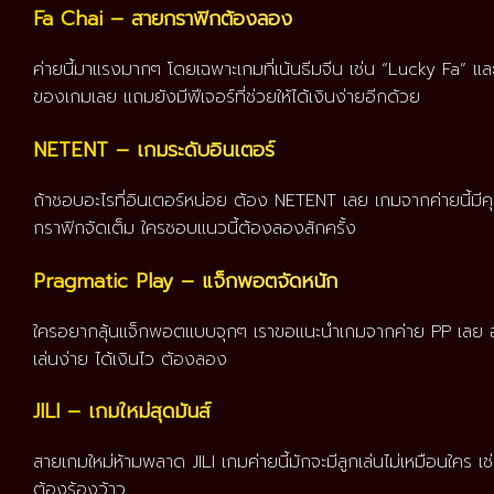
Fa Chai – สายกราฟิกต้องลอง
ค่ายนี้มาแรงมากๆ โดยเฉพาะเกมที่เน้นธีมจีน เช่น “Lucky Fa” 
ของเกมเลย แถมยังมีฟีเจอร์ที่ช่วยให้ได้เงินง่ายอีกด้วย
NETENT – เกมระดับอินเตอร์
ถ้าชอบอะไรที่อินเตอร์หน่อย ต้อง NETENT เลย เกมจากค่ายนี้ม
กราฟิกจัดเต็ม ใครชอบแนวนี้ต้องลองสักครั้ง
Pragmatic Play – แจ็กพอตจัดหนัก
ใครอยากลุ้นแจ็กพอตแบบจุกๆ เราขอแนะนำเกมจากค่าย PP เลย 
เล่นง่าย ได้เงินไว ต้องลอง
JILI – เกมใหม่สุดมันส์
สายเกมใหม่ห้ามพลาด JILI เกมค่ายนี้มักจะมีลูกเล่นไม่เหมือนใคร
ต้องร้องว้าว