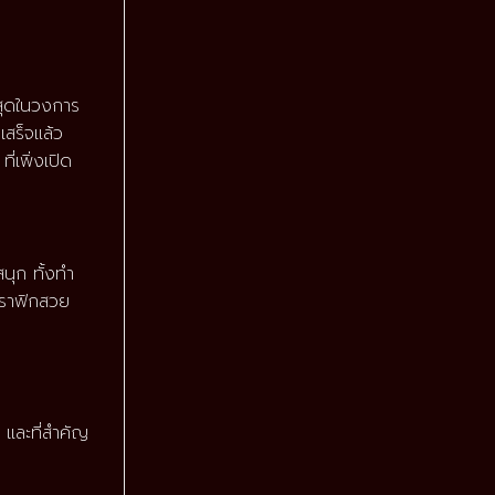
่สุดในวงการ
เสร็จแล้ว
่เพิ่งเปิด
นุก ทั้งทำ
ะกราฟิกสวย
 และที่สำคัญ