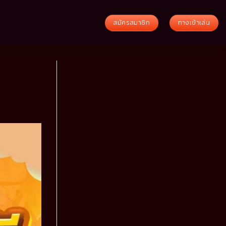
สมัครสมาชิก
ทางเข้าเล่น