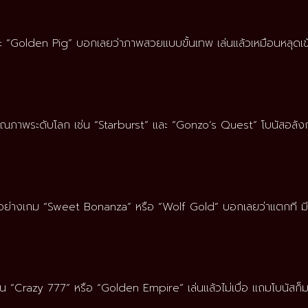
และ “Golden Pig” บอกเลยว่าภาพสวยแบบขั้นเทพ เล่นแล้วเหมือนหลุดเข
ีคุณภาพระดับโลก เช่น “Starburst” และ “Gonzo’s Quest” โบนัสอลั
อย่างเกม “Sweet Bonanza” หรือ “Wolf Gold” บอกเลยว่าแตกที ม
 เช่น “Crazy 777” หรือ “Golden Empire” เล่นแล้วไม่เบื่อ แถมโบนัสก