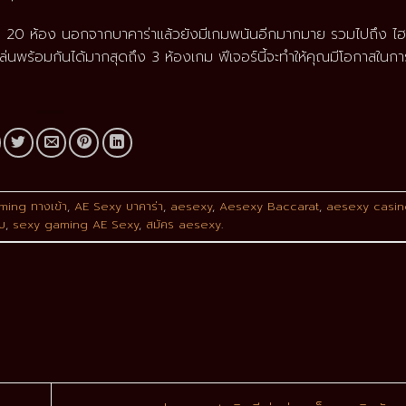
กกว่า 20 ห้อง นอกจากบาคาร่าแล้วยังมีเกมพนันอีกมากมาย รวมไปถึง ไฮ
ถเล่นพร้อมกันได้มากสุดถึง 3 ห้องเกม ฟีเจอร์นี้จะทำให้คุณมีโอกาสในกา
ing ทางเข้า
,
AE Sexy บาคาร่า
,
aesexy
,
Aesexy Baccarat
,
aesexy casin
บบ
,
sexy gaming AE Sexy
,
สมัคร aesexy
.