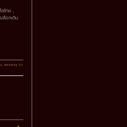
โลไทย ,
รเลือกเดิม
o
,
aesexy บา