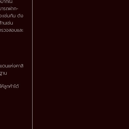
างมากใน
สามารถฝาก-
ะเช่นกัน ดัง
้านเช่น
ารตรวจสอบและ
นแดนแห่งคาสิ
รฐาน
ห้ลูกค้าได้