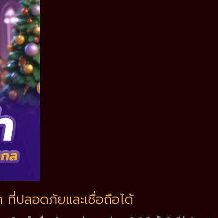
ที่ปลอดภัยและเชื่อถือได้