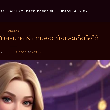
ร่า
AESEXY บาคาร่า ทดลองเล่น
บทความ AESEXY
AESEXY
ัครบาคาร่า ที่ปลอดภัยและเชื่อถือได้
ON
มกราคม 7, 2025
BY
ADMIN