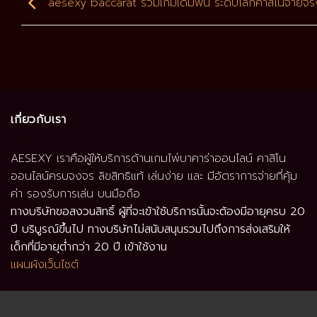
aesexy baccarat รวมเกมเดิมพัน ระดับโลกคาสิโนจ่ายจริ
เกี่ยวกับเรา
AESEXY เราคือผู้ให้บริการด้านเกมไพ่บาคาร่าออนไลน์ คาสิโน
ออนไลน์ครบจงจร ลิขสิทธิแท้ เล่นง่าย และ มีอัตราการจ่ายที่คุ้ม
ค่า รองรับการเล่น บนมือถือ
ทางบริษัทขอสงวนสิทธิ์ ผู้ที่จะเข้าใช้บริการนั้นจะต้องมีอายุครบ 20
ปี บริบูรณ์ขึ้นไป ทางบริษัทไม่สนับสนุนรวมไปถึงการส่งเสริมให้
เด็กที่มีอายุต่ำกว่า 20 ปี เข้าใช้งาน
แผนผังเว็บไซต์