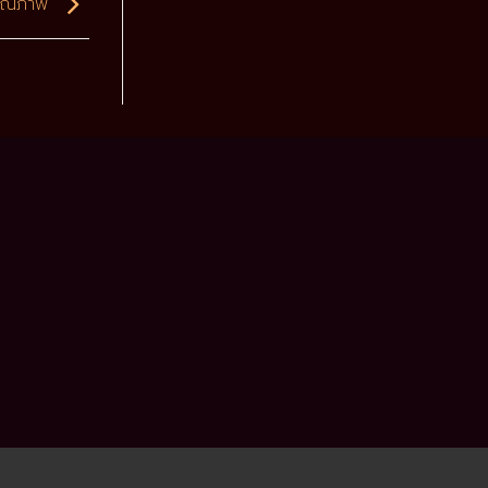
นคุณภาพ