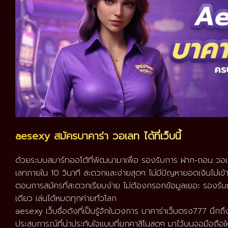
aesexy สมัครบาคาร่า วอเลท ได้ที่เว็บนี้
ด้วยระบบสมาร์ทออโต้ที่พัฒนามาเพื่อ รองรับการ ฝาก-ถอน วอเล
เลทภายใน 10 วินาที สะดวกและง่ายสุดๆ ไม่มีปัญหายอดเงินไม่เข้า
ตอนการสมัครที่สะดวกเรียบง่าย ไม่ต้องกรอกข้อมูลเยอะ รองรับ
เดียว เล่นได้หมดทุกค่ายทั่วโลก
aesexy เว็บชื่อดังที่เป็นรู้จักในวงการ บาคาร่าเว็บตรง777 นึกถึง
ประสบการณ์ที่น่าประทับใจแบบที่ยกคาสิโนสดๆ มาไว้บนจอมือถือใ