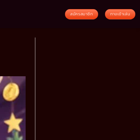
สมัครสมาชิก
ทางเข้าเล่น