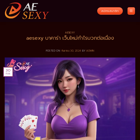
Skip
to
สมัครสมาชิก
content
AESEXY
aesexy บาคาร่า เว็บใหม่กำไรบวกต่อเนื่อง
POSTED ON
กันยายน 30, 2024
BY
ADMIN
30
ก.ย.