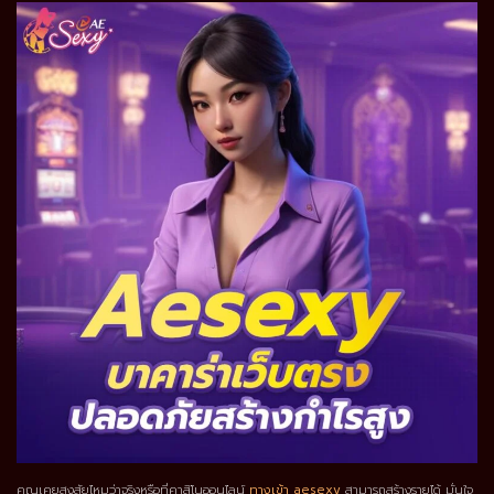
คุณเคยสงสัยไหมว่าจริงหรือที่คาสิโนออนไลน์
ทางเข้า aesexy
สามารถสร้างรายได้ มั่นใจ