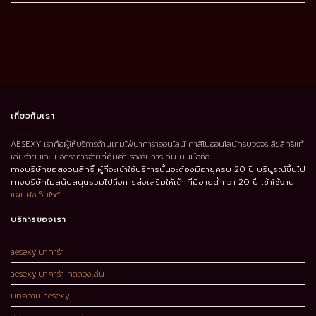
เกี่ยวกับเรา
AESEXY เราคือผู้ให้บริการด้านเกมไพ่บาคาร่าออนไลน์ คาสิโนออนไลน์ครบจงจร ลิขสิทธิแท้
เล่นง่าย และ มีอัตราการจ่ายที่คุ้มค่า รองรับการเล่น บนมือถือ
ทางบริษัทขอสงวนสิทธิ์ ผู้ที่จะเข้าใช้บริการนั้นจะต้องมีอายุครบ 20 ปี บริบูรณ์ขึ้นไป
ทางบริษัทไม่สนับสนุนรวมไปถึงการส่งเสริมให้เด็กที่มีอายุต่ำกว่า 20 ปี เข้าใช้งาน
แผนผังเว็บไซต์
บริการของเรา
aesexy บาคาร่า
aesexy บาคาร่า ทดลองเล่น
บทความ aesexy