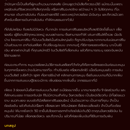
ว่าปัญหานี้เป็นสิ่งที่ผู้คนจำนวนมากสงสัย มีคนพูดว่ามีเสียก็ควรจะมีได้ แม้กระนั้นเพราะ
เหตุใดเล่นทีไรพวกเราก็เสียทุกครั้ง หรือคาสิโนจะคดโกง แต่ว่าแน่ ๆ ว่า ไม่ใช่ทุกคน ที่จะ
สามารถ เดินทางไปเล่น ที่บ่อนต่างชาติได้ เพราะเหตุว่าควรต้อง มีเงินทุน และก็ควรมีเวลา
สำหรับเพื่อการเดินทางไปเล่น ทำให้คนธรรมดาทั่วไป
ที่ยังไม่พร้อม ก็เลยไม่มีจังหวะ ที่มากนัก การเล่นคาสิโนออนไลน์ก็เลยได้จัดตั้งขึ้นมา เพื่อ
รองรับ ผู้ใช้งานได้ทุกหมวดหมู่ แบบอย่างเกม ซึ่งสามารถทำให้ เล่นคาสิโนให้ร่ำรวย มีอะไร
บ้าง โดยเกมคาสิโน ที่มีบนเว็บไซต์นั้นส่วนใหญ่แล้ว ก็ถูกปรับปรุงมาจากเกมในบ่อนคาสิโน
เป็นส่วนมาก อาทิเช่นสล็อต ที่เปลี่ยนรูปแบบ จากเกมตู้ ที่ใช้การหยอดเหรียญ มาเป็นใช้
เงิน ฝากฝากบัญชี ที่คุณสมัครไว้ ในเว็บไซต์ที่เลือกเล่น แล้วก็สามารถระบุ ยอดเงินพนัน
ได้ตามอยาก
ก่อนจะกระทำการ หมุนวงล้อพนันวิธีการเล่นสล็อตที่วำคัญก็คือการเช็คยอดเงินก่อนจะหมุน
ในทุกๆครั้งเพราะว่าจะไม่สามารถที่จะ ทำปรับแต่ง หรือยกเลิกได้ เมื่อเริ่มหมุนแล้ว การเล่น
บนเว็บไซต์ จะใช้คำว่า spin คือการใช้เม้าส์ คลิกแทนการหมุน ซึ่งต้นแบบเกมก็มีมากเพิ่ม
ขึ้นจากการเล่นแบบตู้โดยจะมีการ เพิ่มช่องมากเพิ่มขึ้น จากธรรมดาที่มี
เพียง 3 ช่องแค่นั้นซึ่งการเล่นบนเว็บไซต์ จะมีช่องมากขึ้น มากมายสุดถึง 9 ช่องร่วมกัน และ
ก็ลักษณะของ การแจกโบนัส ก็ไม่มีความสำคัญ จึงควรเรียง เป็นไลน์เดียวกัน มีทั้งยังแนว
ราบ แนวทะแยง แบบขัดก็มีสล็อตคาสิโนออนไลน์ นั้นมีแนวทาง เป็นการที่คุณ จำเป็น
ต้องใจเย็น แล้วก็เล่นไปเรื่อยๆ เพื่อรอเวลา ให้โบนัสออก ซึ่งโดยเฉลี่ยแล้ว จำเป็นที่จะต้อง
หมุนไป ให้มากยิ่งกว่า 50 ตาขึ้นไปโดยตาแรกๆถ้าเกิดยังไม่เกิน50 ตาคุณจึงควรใช้เงิน ใน
ปริมาณที่น้อย เพื่อคอยจังหวะ และก็จากนั้น แล้วก็ค่อยเพิ่มเงินที่ใช้ในการเดิมพัน
บทสรุป