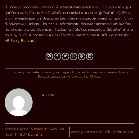
เป็นอีกแบบ ของการเล่นบาคาร่า ที่เพิ่มอรรถรส สำหรับเพื่อการเล่น ให้กับคุณสุภาพบุรุษ
สุดที่รักการพนัน ด้วยเหตุว่าจะมี พริตตี้สาวสวยแต่งตัวน่ามองมาปฏิบัติหน้าที่ ปฏิบัติงาน
ต่าง ๆ เพื่อล่อใจผู้ใช้งาน ที่ปรารถนาเปลี่ยนแปลง การเล่นแบบเดิมๆให้มีความระทึกใจ และ
ก็น่าดึงดูดเพิ่มขึ้นเรื่อยๆ เมื่อบวกกับ เคล็ดวิธีคาสิโน ที่ดีของคุณแล้วการเล่นให้มีผลกำไร
กับความสนุกสนานร่าเริง สามารถทำพร้อมกัน กับไปได้อย่างยอดเยี่ยม นี่เป็นสิ่งที่ สามารถ
ตอบปัญหา ให้กับนักการพนัน ในขณะนี้ได้ อย่างแท้จริงจากบริการบนเว็บไซต์ของเราค่าย
AE Sexy Baccarat
This entry was posted in
aesexy
and tagged
AE Games
,
AE Sexy บาคาร่า
,
aesexy
,
Aesexy
Baccarat
,
aesexy casino
,
sexy gaming AE Sexy
.
ADMIN
aesexy บาคาร่า เว็บสล็อตทำเงินง่าย เงิน
aesexy บาคาร่า คาสิโนเว็บเดิมพันออนไลน์
น้อยก็ทำกำไรได้ ไม่ขาดทุน