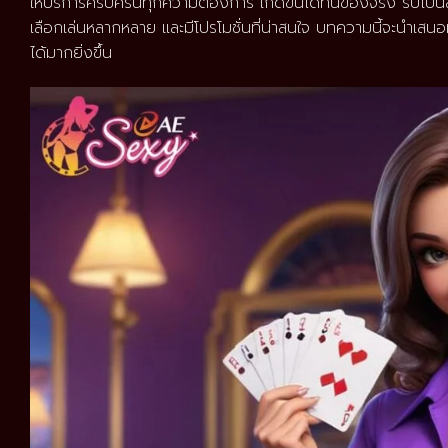
ให้บริการครบครันทุกความต้องการ เกิดขึ้นได้ที่นี่ของจริง รับโบน
เลือกเล่นหลากหลาย และมีโปรโมชั่นที่น่าสนใจ บทความนี้จะนำเสน
ได้มากยิ่งขึ้น