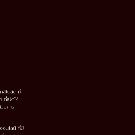
าสิโนสด ที่
ที่เปิดให้
นด้วยการ
อนไลน์ ที่มี