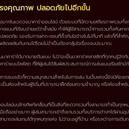
รงคุณภาพ ปลอดภัยไปอีกขั้น
นอย่างมากในแวดวงบาคาร่าออนไลน์ ด้วยระบบที่มีความเสถียรภาพรวมทั้งก
รวางแบบที่เรียบง่ายแต่ว่าล้ำสมัย ทำให้ผู้ใช้สามารถนำทางรวมทั้งค้นหาเ
ปลอดภัย รองรับการฝาก-ถอนที่เร็วทันใจข้างในไม่กี่นาที แล้วก็ที่สำคัญที
เพลิดเพลินกับเกมได้โดยไม่จำเป็นต้องกลุ้มใจเรื่องงบประมาณ
นบาคาร่าได้มากมายต้นแบบ ไม่ว่าจะเป็นบาคาร่าคลาสสิกที่ทุกคนรู้จักกั
คาร่าแบบไลฟ์สด ที่ให้ผู้เล่นได้สัมผัสประสบการณ์การเล่นแบบเรียลไทม์ก
ในการชนะแล้วก็ความสนุกสนานสำหรับในการเล่น ในเว็บแห่งนี้ยังมีห้องเ
ป็นห้องสำหรับผู้ริเริ่มที่ปรารถนาฝึกซ้อมความชำนาญ หรือห้องสำหรับผ
ออนไลน์บนโทรศัพท์เคลื่อนที่เป็นสิ่งที่สะดวกรวมทั้งสามารถทำเป็นทุกหนท
ือถืออย่างมาก ผู้เล่นสามารถเข้าถึงเกมรวมทั้งบริการต่างๆได้ผ่านอุ
มารถเล่นเกมได้ทุกหนทุกแห่ง ไม่ว่าจะอยู่ที่บ้าน หรือระหว่างการเดิน