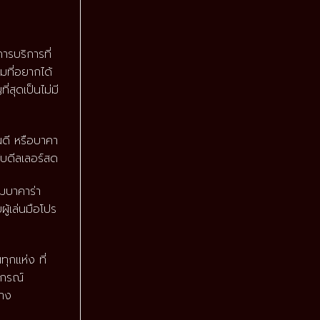
ารบริการที่
กมที่อยากได้
่สุดเป็นไม่มี
นดี หรือบาคา
ับดีลเลอร์สด
กมบาคาร่า
ู้เล่นมือโปร
ุกแห่ง ที่
ปกรณ์
ทาง