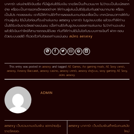
บาคาร่า เล่นง่ายได้เงินจริง ที่มีผู้เล่นได้รับเงิน รางวัลเป็นจำนวนมาก ไม่ว่าจะเป็นโบนัสแตก
ง่าย หรือจะเป็นการแจกแจ็คพอตต่างๆ ให้ท่านผู้เล่นนั้นได้ลุ้นรับกันอย่างมากมาย หรือจะ
เป็นโปร ทดลองเล่น เราก็มีให้ท่านได้ทำการลองเล่นเกมก่อนเพื่อเป็น เทคนิคแนวทางให้กับ
ท่านผู้เล่น ได้มั่นใจก่อนที่จะเข้าเล่นเกม aesexy บาคาร่า ในรูปแบบจริง แล้วจะทำให้ท่าน
นั้นได้รับเงินรางวัลอย่างแน่นอน เมื่อท่านได้เห็นรูปแบบของการเล่นเกม ไม่ว่าท่านจะเล่น
แล้วได้เงินเท่าไหร่ก็สามารถถอนได้เลย ทันทีให้ท่านได้มั่นใจกับระบบการเงินที่ ฝาก-ถอน
ด้วยระบบออโต้ ที่รวดเร็วทันใจของท่านแน่นอน
สมัคร aesexy
This entry was posted in
aesexy
and tagged
AE Games
,
Ae gaming ทางเข้า
,
AE Sexy บาคาร่า
,
aesexy
,
Aesexy Baccarat
,
aesexy casino
,
aesexy บาคาร่า
,
aesexy เข้าสู่ระบบ
,
sexy gaming AE Sexy
,
สมัคร aesexy
.
ADMIN
aesexy เว็บรวมเกมเดิมพัน แตกง่ายลุ้น
aesexy บาคาร่า เว็บเดิมพันสำหรับคนสมัย
รางวัลเยอะ
ใหม่