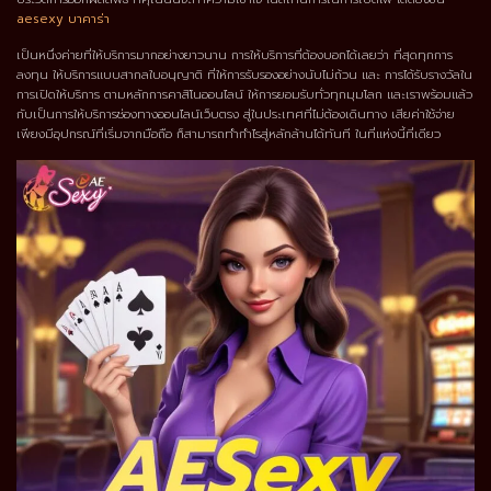
aesexy บาคาร่า
เป็นหนึ่งค่ายที่ให้บริการมากอย่างยาวนาน การให้บริการที่ต้องบอกได้เลยว่า ที่สุดทุกการ
ลงทุน ให้บริการแบบสากลใบอนุญาติ ที่ให้การรับรองอย่างนับไม่ถ้วน และ การได้รับรางวัลใน
การเปิดให้บริการ ตามหลักการคาสิโนออนไลน์ ให้การยอมรับทั่วทุกมุมโลก และเราพร้อมแล้ว
กับเป็นการให้บริการช่องทางออนไลน์เว็บตรง สู่ในประเทศที่ไม่ต้องเดินทาง เสียค่าใช้จ่าย
เพียงมีอุปกรณ์ที่เริ่มจากมือถือ ก็สามารถทำกำไรสู่หลักล้านได้ทันที ในที่แห่งนี้ที่เดียว