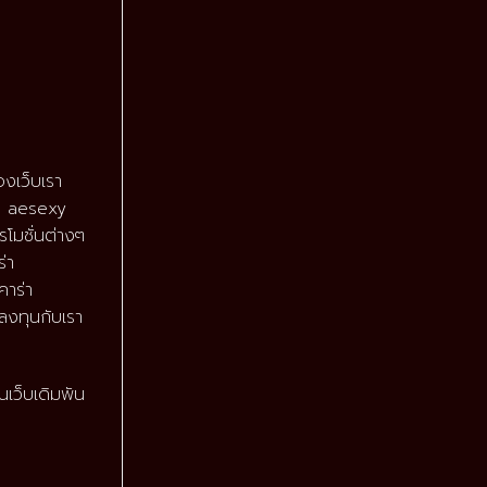
งเว็บเรา
็บ aesexy
โมชั่นต่างๆ
่า
คาร่า
กลงทุนกับเรา
เว็บเดิมพัน