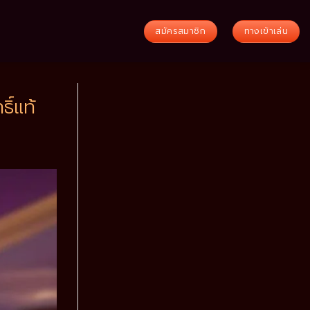
สมัครสมาชิก
ทางเข้าเล่น
ิ์แท้