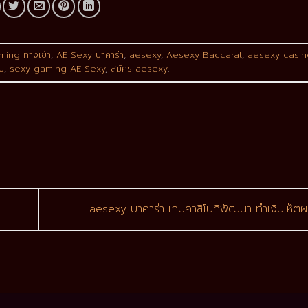
ing ทางเข้า
,
AE Sexy บาคาร่า
,
aesexy
,
Aesexy Baccarat
,
aesexy casin
บบ
,
sexy gaming AE Sexy
,
สมัคร aesexy
.
aesexy บาคาร่า เกมคาสิโนที่พัฒนา ทำเงินเห็ตผ