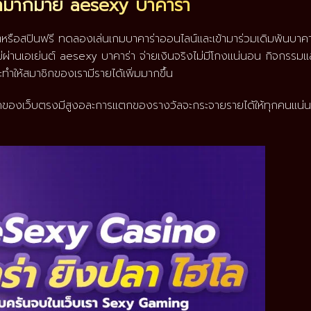
ัลมากมาย aesexy บาคาร่า
อตหรือสปินฟรี ทดลองเล่นเกมบาคาร่าออนไลน์และเข้ามาร่วมเดิมพันบาคาร
่านเอเย่นต์ aesexy บาคาร่า จ่ายเงินจริงไม่มีโกงแน่นอน กิจกรรมแ
ะทำให้สมาชิกของเรามีรายได้เพิ่มมากขึ้น
าสแตกของเว็บตรงมีสูงอละการแตกของรางวัลจะกระจายรายได้ให้ทุกคนแน่