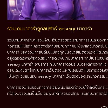
รวมเกมบาคาร่าถูกลิขสิทธิ์ aesexy บาคาร่า
รวมเกมบาคาร่ามาแรงแห่งปี เว็บตรงของเรามีกิจกรรมและช่องทาง
กิจกรรมใหม่แจกเครดิตฟรีให้กับสมาชิกทุกคนเพียงแค่สมาชิกยืนยั
บาคาร่า ขอสงวนการเปลี่ยนแปลงทุกชนิดโดยไม่ต้องแจ้งให้สมาชิ
อยู่ตลอดเวลาเพื่อส่งเสริมการเดิมพันเกมบาคาร่าหากมีโปรโมชั่นห
aesexy บาคาร่า ให้บริการเกมบาคาร่าด้วยระบบออโต้การฝากและการถ
ออนไลน์ลิขสิทธิ์แท้ บาคาร่าเว็บตรงไม่ผ่านเอเย่นต์ให้บริการด้ว
ไม่มีผิดหวังแน่นอน aesexy บาคาร่า เว็บตรงของเรามีกิจกรรมและ
บาคาร่าออนไลน์ช่องทางการเดิมพันมาแรงที่ตอนนี้กำลังเป็นกระแ
ที่ได้เงินจริงและเป็นเว็บเดิมพันที่ดีที่สุดของไทย เล่นเกมบาคาร่า