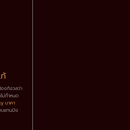
ท้
้องกังวลว่า
ราไม่กำหนด
xy บาคา
ตอบแทนปัง