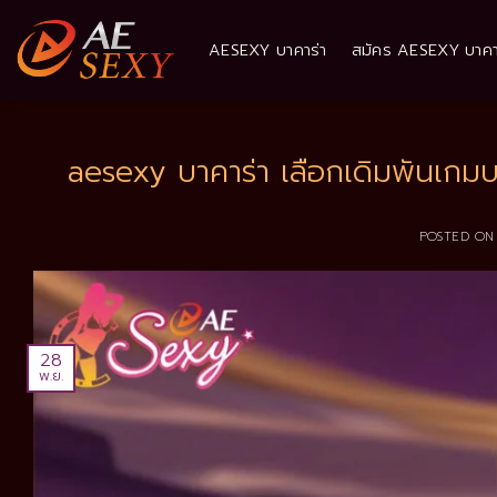
Skip
to
AESEXY บาคาร่า
สมัคร AESEXY บาคา
content
aesexy บาคาร่า เลือกเดิมพันเกมบา
POSTED O
28
พ.ย.