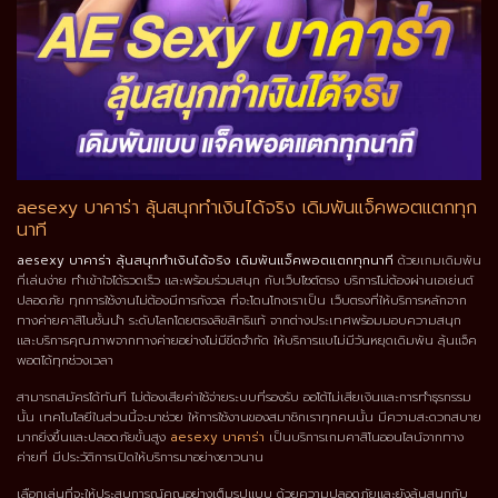
aesexy บาคาร่า ลุ้นสนุกทำเงินได้จริง เดิมพันแจ็คพอตแตกทุก
นาที
aesexy บาคาร่า ลุ้นสนุกทำเงินได้จริง เดิมพันแจ็คพอตแตกทุกนาที
ด้วยเกมเดิมพัน
ที่เล่นง่าย ทำเข้าใจได้รวดเร็ว และพร้อมร่วมสนุก กับเว็บไซต์ตรง บริการไม่ต้องผ่านเอเย่นต์
ปลอดภัย ทุกการใช้งานไม่ต้องมีการกังวล ที่จะโดนโกงเราเป็น เว็บตรงที่ให้บริการหลักจาก
ทางค่ายคาสิโนชั้นนำ ระดับโลกโดยตรงลิขสิทธิแท้ จากต่างประเทศพร้อมมอบความสนุก
และบริการคุณภาพจากทางค่ายอย่างไม่มีขีดจำกัด ให้บริการแบไม่มีวันหยุดเดิมพัน ลุ้นแจ็ค
พอตได้ทุกช่วงเวลา
สามารถสมัครได้ทันที ไม่ต้องเสียค่าใช้จ่ายระบบที่รองรับ ออโต้ไม่เสียเงินและการทำธุรกรรม
นั้น เทคโนโลยีในส่วนนี้จะมาช่วย ให้การใช้งานของสมาชิกเราทุกคนนั้น มีความสะดวกสบาย
มากยิ่งขึ้นและปลอดภัยขั้นสูง
aesexy บาคาร่า
เป็นบริการเกมคาสิโนออนไลน์จากทาง
ค่ายที่ มีประวัติการเปิดให้บริการมาอย่างยาวนาน
เลือกเล่นที่จะให้ประสบการณ์คุณอย่างเต็มรูปแบบ ด้วยความปลอดภัยและยังลุ้นสนุกกับ