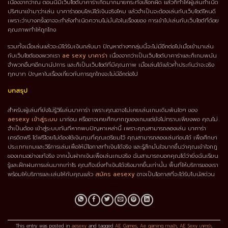
เนื่องจากว่าณ ตอนนี้มีเว็บไซต์บาคาร่าเกิดมากมายกระทั่งเลือกผิด แล้วก็ทำให้ผู้เล่นกำเนิด
ปริศนาเข้ามาว่าเล่น บาคาร่าออนไลน์ได้เงินจริงไหม แล้วจำเป็นจะต้องเล่นกับเว็บไซต์ไหนดี
เพราะว่าบางครั้งอาจจะกำลังกำเนิดความไม่มั่นใจในเรื่องของ การเข้าไปเล่นกับเว็บไซต์ที่ด้อย
คุณภาพทำให้ถูกโกง
รวมทั้งเมื่อเล่นแล้วจะมิได้รับเงินกลับมา ปัญหาต่างๆกลุ่มนี้จะไม่มีอีกต่อไปเมื่อเข้ามาเล่น
กับเว็บไซต์ของพวกเรา
ae sexy บาคาร่า
เนื่องจากว่าเป็นเว็บไซต์บาคาร่าและก็เกมพนัน
จำพวกอื่นๆอีกนานัปการ และก็เป็นเว็บไซต์ที่มีคุณภาพ เมื่อเล่นได้แล้วค้ำประกันว่าจะจริง
ทุกบาท ปัญหาในเรื่องเกี่ยวกับการถูกโกงจะไม่มีอีกต่อไป
บทสรุป
สำหรับผู้เล่นที่ยังไม่รู้วิธีเล่นบาคาร่า เพราะคุณอาจไม่เคยเล่นเกมเดิมพันใดๆ ของ
aesexy เข้าสู่ระบบ
มาก่อน หรืออาจเคยศึกษากฎของเกมแต่ยังไม่ทราบเพียงพอ คุณไม่
จำเป็นต้อง เข้าสู่ระบบทันทีหากพบปัญหาเหล่านี้ เพราะคุณสามารถลองเล่น บาคาร่า
เครดิตฟรี ได้ฟรีโดยไม่ต้องใช้เงินทุนที่คุณเตรียมไว้ คุณสามารถลองเล่นก่อนได้ เพื่อศึกษา
ประเภทเกมและวิธีการเล่นเพื่อให้มีโอกาสทำเงินได้จริง และรู้สึกมั่นใจมากขึ้นว่าคุณเข้าใจกฎ
ของเกมอย่างแท้จริง จากนั้นฝากเงินเพื่อเล่นเกมจริง ฉันสามารถบอกคุณได้ว่ายิ่งฉันเรียน
รู้และฝึกฝนการเล่นมากเท่าไร คุณก็จะยิ่งทำเงินได้จริงมากขึ้นเท่านั้น พื้นที่ให้บริการของเรา
พร้อมให้บริการและเล่นให้กับคุณแล้ว
สมัคร aesexy
อาจเป็นโอกาสที่จะได้รับโบนัสด่วน
This entry was posted in
aesexy
and tagged
AE Games
,
Ae gaming ทางเข้า
,
AE Sexy บาคาร่า
,