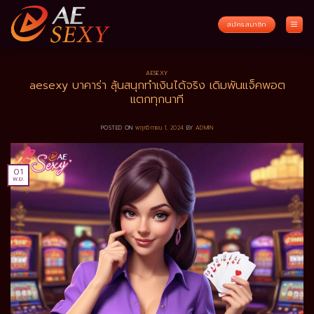
Skip
to
สมัครสมาชิก
content
AESEXY
aesexy บาคาร่า ลุ้นสนุกทำเงินได้จริง เดิมพันแจ็คพอต
แตกทุกนาที
POSTED ON
พฤศจิกายน 1, 2024
BY
ADMIN
01
พ.ย.