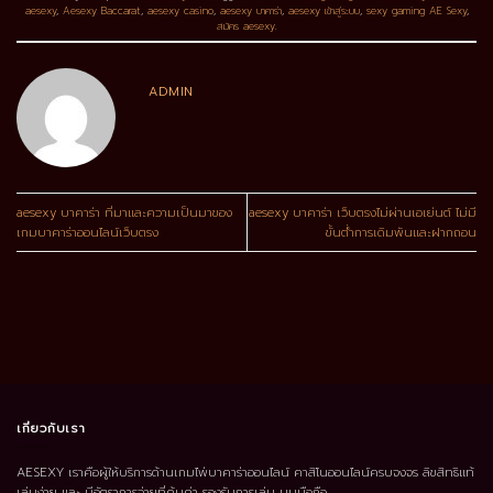
aesexy
,
Aesexy Baccarat
,
aesexy casino
,
aesexy บาคาร่า
,
aesexy เข้าสู่ระบบ
,
sexy gaming AE Sexy
,
สมัคร aesexy
.
ADMIN
aesexy บาคาร่า ที่มาและความเป็นมาของ
aesexy บาคาร่า เว็บตรงไม่ผ่านเอเย่นต์ ไม่มี
เกมบาคาร่าออนไลน์เว็บตรง
ขั้นต่ำการเดิมพันและฝากถอน
เกี่ยวกับเรา
AESEXY เราคือผู้ให้บริการด้านเกมไพ่บาคาร่าออนไลน์ คาสิโนออนไลน์ครบจงจร ลิขสิทธิแท้
เล่นง่าย และ มีอัตราการจ่ายที่คุ้มค่า รองรับการเล่น บนมือถือ