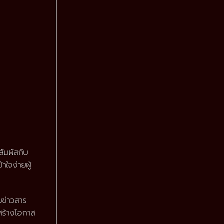
สัมผัสกับ
าใจง่ายผู้
ขข่าวสาร
งสร้างโอกาส