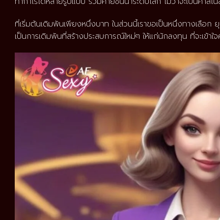
ทำกำไรได้หลายรูปแบบ รวมค่ายชั้นนำระดับโลก ไม่ว่าจะเป็นคาสิโน
ที่เริ่มต้นเดิมพันเพียงหนึ่งบาท ในส่วนนี้เราขอเป็นหนึ่งทางเลือก
เป็นการเดิมพันที่สร้างประสบการณ์ใหม่ๆ ให้แก่นักลงทุน ที่จะเข้า