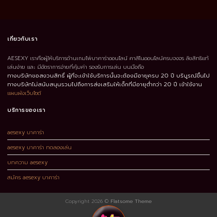
เกี่ยวกับเรา
AESEXY เราคือผู้ให้บริการด้านเกมไพ่บาคาร่าออนไลน์ คาสิโนออนไลน์ครบจงจร ลิขสิทธิแท้
เล่นง่าย และ มีอัตราการจ่ายที่คุ้มค่า รองรับการเล่น บนมือถือ
ทางบริษัทขอสงวนสิทธิ์ ผู้ที่จะเข้าใช้บริการนั้นจะต้องมีอายุครบ 20 ปี บริบูรณ์ขึ้นไป
ทางบริษัทไม่สนับสนุนรวมไปถึงการส่งเสริมให้เด็กที่มีอายุต่ำกว่า 20 ปี เข้าใช้งาน
แผนผังเว็บไซต์
บริการของเรา
aesexy บาคาร่า
aesexy บาคาร่า ทดลองเล่น
บทความ aesexy
สมัคร aesexy บาคาร่า
Copyright 2026 ©
Flatsome Theme