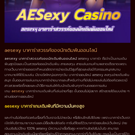
aesexy บาคาร่าสวรรค์ของนักเดิมพันออนไลน์
aesexy บาคาร่าสวรรค์ของนักเดิมพันออนไลน์
aesexy บาคาร่า ถือว่าเป็นเกมเดิม
พันสุดปังและเป็นสวรรค์ของนักเดิมพัน สายลงทุน สายเล่นเกมห้ามพลาดเด็ดขาดเพราะ
ทางเว็บบาคาร่าของเรากำหนดอัตราการจ่ายเงินไว้สูงที่สุดและยังมีกิจกรรมสนุกสนาน
มากมายให้ได้ร่วมเล่น มีรางวัลใหญ่แจกทุกวัน บาคาร่าออนไลน์ aesexy ลงทุนง่ายเดิมพัน
สนุก ขั้นตอนการเล่นเกมบาคาร่าง่ายมากและสำหรับท่านที่ยังไม่เคยเล่นไม่ต้องกังวลเรามี
สาวสวยพริตตี้คอยและนำวิธีการเล่นให้กับนักเดิมพันทุกท่านตลอดการเล่น
เกม
aesexy
บาคาร่าเกมเดิมพันที่เล่นง่ายที่สุด ขั้นตอนไม่ยุ่งยาก สร้างรายได้แบบง่าย ๆ
ผ่านช่องทางออนไลน์
aesexy บาคาร่าเกมเดิมพันที่มีความมั่นคงสูง
และท่านไม่ต้องกังวลในเรื่องที่เว็บเราจะไม่จ่ายเงิน หรือโดนโกงไปได้เลย เพราะบาคาร่าเว็บเรา
เปิดให้บริการมายาวนานและมีชื่อเสียงโด่งดัง การันตีโดยรีวิวบาคาร่าออนไลน์เว็บใหญ่ จ่าย
เงินจริงไม่มีโกง 100% aesexy มีความน่าเชื่อถือสูง หากท่านใดยังไม่มั่นใจ สามารถ
สอบถามนักเดิมพันมืออาชีพหรืออ่านรีวิวการลงทุนบาคาร่าที่เว็บได้เลย ตรงนั้นเป็นการรีวิว