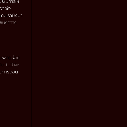
ัยในการให้
้วางใจ
แถมเรายังมา
ช้บริกาาร
ับหลายช่อง
น ไม่ว่าจะ
์นในการถอน