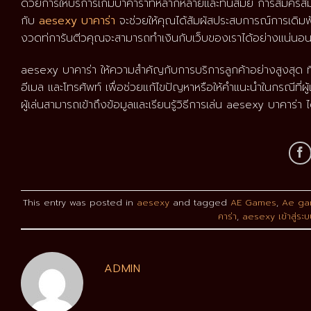
ด้วยการให้บริการเกมบาคาร่าที่หลากหลายและทันสมัย การสมัครสม
กับ
aesexy บาคาร่า
จะช่วยให้คุณได้สัมผัสประสบการณ์การเดิมพ
งวดท่การันตีวคุณจะสามารถทำเงินกับเว็บของเราได้อย่างแน่นอน ส
aesexy บาคาร่า ให้ความสำคัญกับการบริการลูกค้าอย่างสูงสุด ท
อีเมล และโทรศัพท์ เพื่อช่วยแก้ไขปัญหาหรือให้คำแนะนำในกรณีที่ผู้เ
ผู้เล่นสามารถเข้าถึงข้อมูลและเรียนรู้วิธีการเล่น aesexy บาคาร่า 
This entry was posted in
aesexy
and tagged
AE Games
,
Ae gam
คาร่า
,
aesexy เข้าสู่ระ
ADMIN