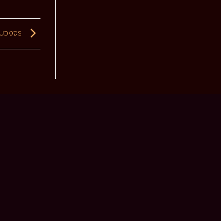
ครบวงจร