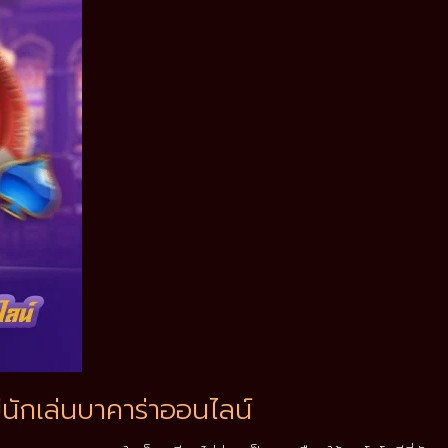
่นักเล่นบาคาร่าออนไลน์