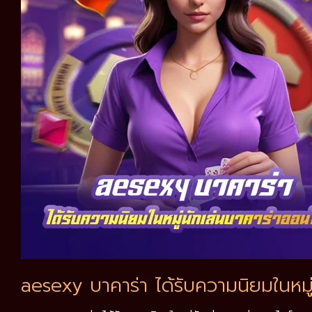
aesexy บาคาร่า ได้รับความนิยมในหมู