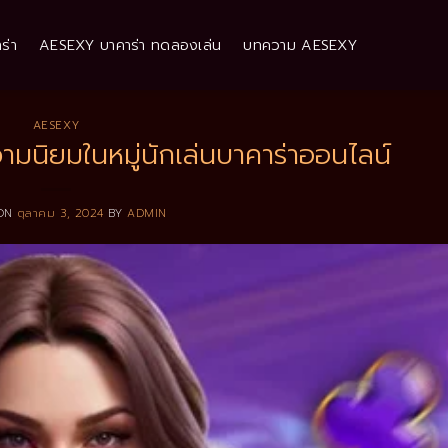
ร่า
AESEXY บาคาร่า ทดลองเล่น
บทความ AESEXY
AESEXY
ามนิยมในหมู่นักเล่นบาคาร่าออนไลน์
 ON
ตุลาคม 3, 2024
BY
ADMIN