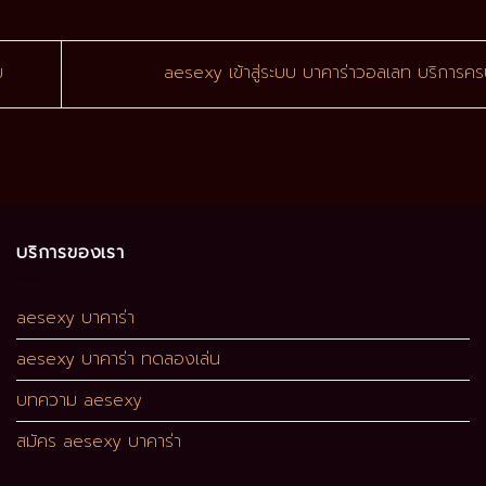
ม
aesexy เข้าสู่ระบบ บาคาร่าวอลเลท บริการ
บริการของเรา
aesexy บาคาร่า
aesexy บาคาร่า ทดลองเล่น
บทความ aesexy
สมัคร aesexy บาคาร่า