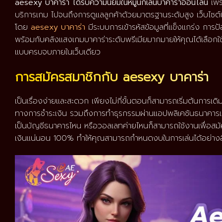
aesexy บาคาร่า ได้รับความนิยมในหมู่นักเล่นบาคาร่าออนไลน์
เพรา
บริการเกม ไปจนถึงการดูแลลูกค้าด้วยมาตรฐานระดับสูง เว็บไซต์นี้เ
โดย
aesexy บาคาร่า
มีระบบการเข้ารหัสข้อมูลที่แข็งแกร่ง ก
พร้อมกับคลังแสงเกมบาคาร่าระดับพรีเมียมากมายให้คุณได้เลือกใช้บ
แบบครบจบภายในเว็บเดียว
การสมัครสมาชิกกับ aesexy บาคาร่า
เป็นเรื่องง่ายและสะดวก เพียงไม่กี่ขั้นตอนก็สามารถเริ่มต้นกา
ทางการชำระเงิน รวมถึงการทำธุรกรรมผ่านแอปพลิเคชันธนาคารและ
เป็นบัญชีธนาคารไหน หรือวอลเลทค่ายไหนก็สามารถใช้งานเพื่อสมัคร
เงินแน่นอน 100% ทำให้คุณสามารถกำหนดงบในการเล่นได้อย่างอ