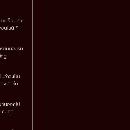
ย่างเร็ว แล้ว
อนไลน์ ที่
ารยินยอมรับ
ming
ม่ว่าจะเป็น
นระดับชั้น
ือนกันออกไป
ะเกมถูก