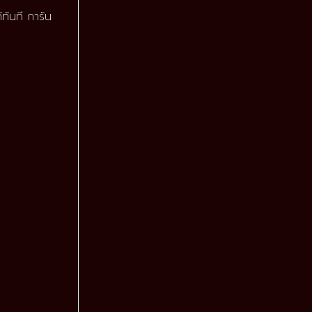
ทันที การัน