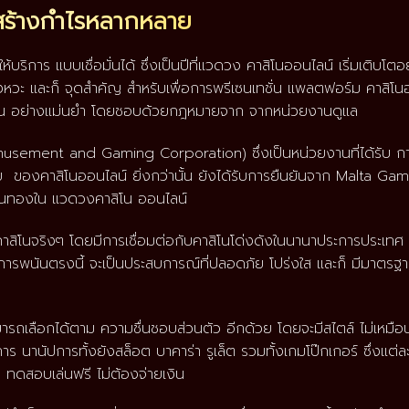
สร้างกำไรหลากหลาย
ให้บริการ แบบเชื่อมั่นได้ ซึ่งเป็นปีที่แวดวง คาสิโนออนไลน์ เริ่มเติบโตอ
ังหวะ และก็ จุดสำคัญ สำหรับเพื่อการพรีเซนเทชั่น แพลตฟอร์ม คาสิโนอ
ารยืนยัน อย่างแม่นยำ โดยชอบด้วยกฎหมายจาก จากหน่วยงานดูแล
 Amusement and Gaming Corporation) ซึ่งเป็นหน่วยงานที่ได้รับ ก
ย ของคาสิโนออนไลน์ ยิ่งกว่านั้น ยังได้รับการยืนยันจาก Malta Ga
รฐานทองใน แวดวงคาสิโน ออนไลน์
จากคาสิโนจริงๆ โดยมีการเชื่อมต่อกับคาสิโนโด่งดังในนานาประการประเทศ ไ
่าการพนันตรงนี้ จะเป็นประสบการณ์ที่ปลอดภัย โปร่งใส และก็ มีมาตรฐา
นสามารถเลือกได้ตาม ความชื่นชอบส่วนตัว อีกด้วย โดยจะมีสไตล์ ไม่เหม
าร นานัปการทั้งยังสล็อต บาคาร่า รูเล็ต รวมทั้งเกมโป๊กเกอร์ ซึ่งแต่ล
 ทดสอบเล่นฟรี ไม่ต้องจ่ายเงิน