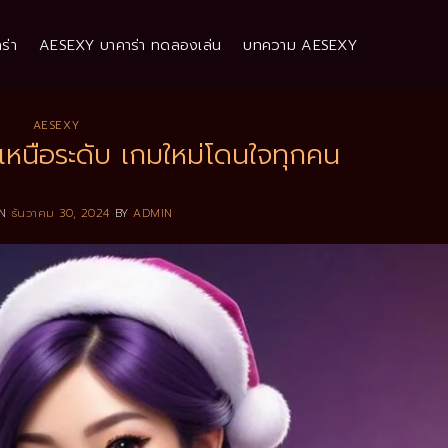
ร่า
AESEXY บาคาร่า ทดลองเล่น
บทความ AESEXY
AESEXY
เหนือระดับ เกมใหม่โดนใจทุกคน
ON
ธันวาคม 30, 2024
BY
ADMIN