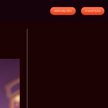
สมัครสมาชิก
ทางเข้าเล่น