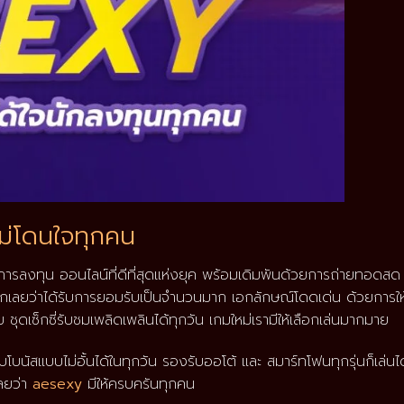
หม่โดนใจทุกคน
การลงทุน ออนไลน์ที่ดีที่สุดแห่งยุค พร้อมเดิมพันด้วยการถ่ายทอดส
บอกเลยว่าได้รับการยอมรับเป็นจำนวนมาก เอกลักษณ์โดดเด่น ด้วยการให
ุดเซ็กซี่รับชมเพลิดเพลินได้ทุกวัน เกมใหม่เรามีให้เลือกเล่นมากมาย
โบนัสแบบไม่อั้นได้ในทุกวัน รองรับออโต้ และ สมาร์ทโฟนทุกรุ่นก็เล่นได
เลยว่า
aesexy
มีให้ครบครันทุกคน