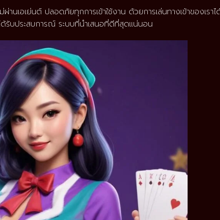
ผ่านเอเย่นต์ ปลอดภัยทุกการเข้าใช้งาน ด้วยการเล่นทางเข้าของเราได้
ได้รับประสบการณ์ ระบบที่นำเสนอที่ดีที่สุดแน่นอน