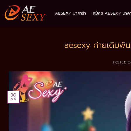
Skip
to
AESEXY บาคาร่า
สมัคร AESEXY บาคา
content
aesexy ค่ายเดิมพัน
POSTED 
30
ธ.ค.