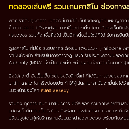
ทดลองเล่นฟรี รวมเกมคาสิโน ช่องทาง
พวกเราได้ปฏิบัติการ เปิดตัวขึ้นในปีนี้ เว็บไซต์ใหญ่ที่มี เผชิญกาณ์
ก็ ความอยาก ได้ของผู้เล่น มากขึ้นอย่างยิ่ง โดยได้มองเห็นถึงจ
ครบวงจร รวมทั้ง เชื่อถือได้ เป็นอีกหนึ่งเว็บไซต์ที่ได้ รับก
ดูแลคาสิโน ที่มีชื่อ ระดับสากล ดังเช่น PAGCOR (Philippine
ว่าเป็นหัวหน้า สำหรับในการตรวจดู และก็ รับประกันความปลอดภั
Authority (MGA) ซึ่งเป็นอีกหนึ่ง หน่วยงานที่จัดว่า เป็นมาต
ยิ่งไปกว่านี้ ยังเป็นเว็บไซต์ตรงลิขสิทธิ์แท้ ที่ได้รับการส่งตรง
มาเก๊า ลาสเวกัส หรือปอยเปต ทำให้ผู้เล่นสามารถมั่นอกมั่นใจได้ว
แนวหน้าของโลก
สมัคร aesexy
รวมทั้ง ทุกค่ายเกมที่ มาให้บริการ มีดีลเลอร์ รอแจกไพ่ ให้ท่า
แม้กระนั้นมีความเป็นมือโปร ที่พร้อม ประสบการณ์ เยอะแยะ มีบริก
ปรับปรุงโดยผู้ให้บริการเกมชั้นแนวหน้าของแวดวง พร้อมกับระบบ