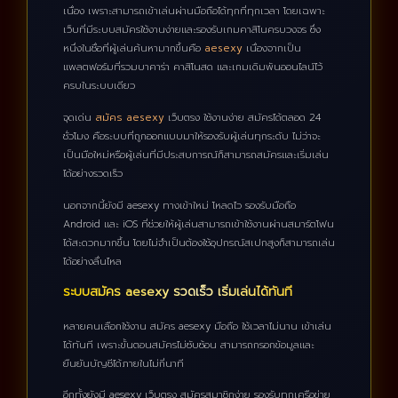
เนื่อง เพราะสามารถเข้าเล่นผ่านมือถือได้ทุกที่ทุกเวลา โดยเฉพาะ
เว็บที่มีระบบสมัครใช้งานง่ายและรองรับเกมคาสิโนครบวงจร ซึ่ง
หนึ่งในชื่อที่ผู้เล่นค้นหามากขึ้นคือ
aesexy
เนื่องจากเป็น
แพลตฟอร์มที่รวมบาคาร่า คาสิโนสด และเกมเดิมพันออนไลน์ไว้
ครบในระบบเดียว
จุดเด่น
สมัคร aesexy
เว็บตรง ใช้งานง่าย สมัครได้ตลอด 24
ชั่วโมง คือระบบที่ถูกออกแบบมาให้รองรับผู้เล่นทุกระดับ ไม่ว่าจะ
เป็นมือใหม่หรือผู้เล่นที่มีประสบการณ์ก็สามารถสมัครและเริ่มเล่น
ได้อย่างรวดเร็ว
นอกจากนี้ยังมี aesexy ทางเข้าใหม่ โหลดไว รองรับมือถือ
Android และ iOS ที่ช่วยให้ผู้เล่นสามารถเข้าใช้งานผ่านสมาร์ตโฟน
ได้สะดวกมากขึ้น โดยไม่จำเป็นต้องใช้อุปกรณ์สเปกสูงก็สามารถเล่น
ได้อย่างลื่นไหล
ระบบสมัคร aesexy รวดเร็ว เริ่มเล่นได้ทันที
หลายคนเลือกใช้งาน สมัคร aesexy มือถือ ใช้เวลาไม่นาน เข้าเล่น
ได้ทันที เพราะขั้นตอนสมัครไม่ซับซ้อน สามารถกรอกข้อมูลและ
ยืนยันบัญชีได้ภายในไม่กี่นาที
อีกทั้งยังมี aesexy เว็บตรง สมัครสมาชิกง่าย รองรับทุกเครือข่าย