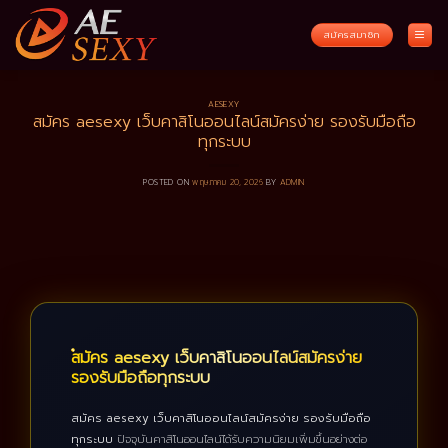
Skip
to
สมัครสมาชิก
content
AESEXY
สมัคร aesexy เว็บคาสิโนออนไลน์สมัครง่าย รองรับมือถือ
ทุกระบบ
POSTED ON
พฤษภาคม 20, 2026
BY
ADMIN
สมัคร aesexy เว็บคาสิโนออนไลน์สมัครง่าย
รองรับมือถือทุกระบบ
สมัคร aesexy เว็บคาสิโนออนไลน์สมัครง่าย รองรับมือถือ
ทุกระบบ
ปัจจุบันคาสิโนออนไลน์ได้รับความนิยมเพิ่มขึ้นอย่างต่อ