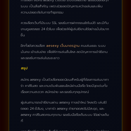
การเลือก สมัคร aesexy เว็บตรง ระบบปลอดภัย รองรับมือถือทุก
ระบบ เป็นสิ่งสำคัญ เพราะช่วยลดปัญหาระหว่างเล่นและเพิ่ม
ความปลอดภัยในการทำธุรกรรม
ควรเลือกเว็บที่มีระบบ SSL รองรับการฝากถอนอัตโนมัติ และมีทีม
งานดูแลตลอด 24 ชั่วโมง เพื่อช่วยให้ผู้เล่นใช้งานได้อย่างมั่นใจมาก
ขึ้น
อีกทั้งยังควรเลือก
aesexy เว็บมาตรฐาน
คนเล่นเยอะ ระบบ
มั่นคง เข้าเล่นง่าย เพื่อให้การเล่นลื่นไหล ลดปัญหาการเข้าใช้งาน
และรองรับการเล่นในระยะยาว
สรุป
สมัคร aesexy เป็นตัวเลือกยอดนิยมสำหรับผู้ที่ต้องการเล่นบาคา
ร่า คาสิโนสด และเกมเดิมพันออนไลน์ผ่านมือถือ โดยมีจุดเด่นทั้ง
เรื่องความสะดวก สมัครง่าย และรองรับทุกอุปกรณ์
ผู้เล่นสามารถเข้าใช้งานผ่าน aesexy ทางเข้าใหม่ โหลดไว เล่นได้
ตลอด 24 ชั่วโมง, บาคาร่า aesexy ถ่ายทอดสดไม่มีสะดุด, และ
aesexy คาสิโนสดครบทุกเกม รองรับมือถือเต็มระบบ ได้อย่างเต็ม
ที่