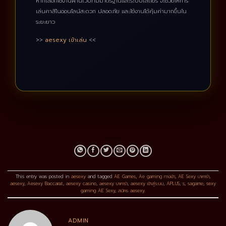
หากเลือกใช้งานผ่านเว็บที่มีมาตรฐานและระบบเสถียร จะช่วยให้การ
เล่นคาสิโนออนไลน์สะดวก ปลอดภัย และใช้งานได้คุ้มค่ามากขึ้นใน
ระยะยาว
>>
aesexy เข้าเล่น
<<
This entry was posted in
aesexy
and tagged
AE Games
,
Ae gaming ทางเข้า
,
AE Sexy บาคาร่า
,
aesexy
,
Aesexy Baccarat
,
aesexy casino
,
aesexy บาคาร่า
,
aesexy เข้าสู่ระบบ
,
APLUS
,
s
,
sagame
,
sexy
gaming AE Sexy
,
สมัคร aesexy
.
ADMIN