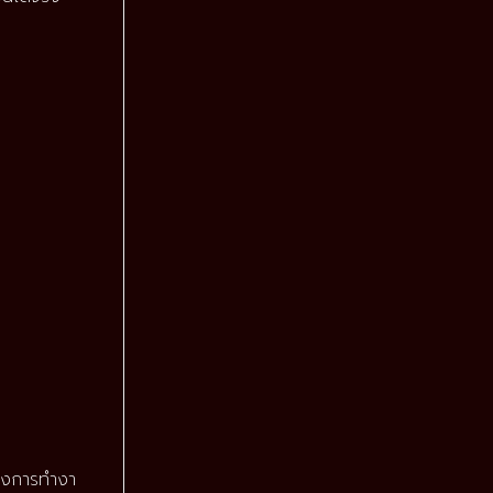
นของการทำงา