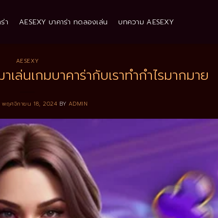
ร่า
AESEXY บาคาร่า ทดลองเล่น
บทความ AESEXY
AESEXY
อมาเล่นเกมบาคาร่ากับเราทำกำไรมากมาย
N
พฤศจิกายน 18, 2024
BY
ADMIN