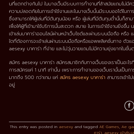
นที่เเตกต่างกันไป ในบางเว็บมีระบบการทำงานที่ล้าสมัยแถมไม่มีค
ความปลอดภัยในการเข้าใช้งานและในบางเว็บนั้นมีระบบออโต้ในก
ซึ่งสามารถให้ผู้เล่นที่มีต้นทุนน้อย หรือ ผู้เล่นที่มีต้นทุนต่ำนั้นก็สา
เพื่อให้ผู้ที่เข้ามาใช้บริการนั้นสะดวก สบาย ในการเข้าใช้งานยิ่ง
เข้าเล่นบาคาร่าออนไลน์ผ่านหน้าเว็บไซต์และผ่านระบบมือถือ หรือ
ใดที่ต้องการจะเข้าเล่นผ่านระบบมือถือหรือแอพพลิเคชั่นทาง ตัวแ
aesexy บาคาร่า ที่ง่าย และไม่วุ่นวายแถมไม่มีความยุ่งยากในขั
สมัคร aesexy บาคาร่า สมัครสมาชิกกับทางเว็บของเราเป็นอะไรที่
การสมัครแค่ 1 นาที เท่านั้น เพราะการทำงานของเว็บเรานั้นเป็นก
มากถึง 500 กว่าเกม แค่
สมัคร aesexy บาคาร่า
สามารถเข้าไปเ
อยู่
This entry was posted in
aesexy
and tagged
AE Games
,
Ae gam
คาร่า
,
aesexy เข้าสู่ระ