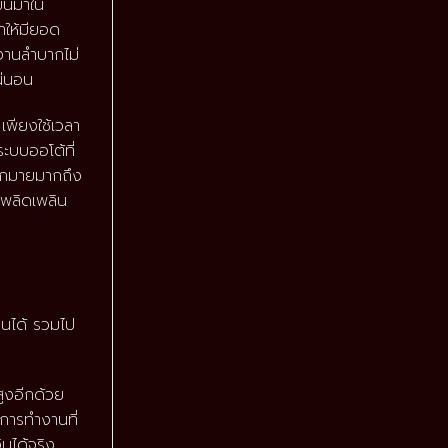
ึ้นมาใน
ทำให้มียอด
ช้งานลำบากไม่
น่นอน
เพียงใช้เวลา
ะบบออโต้ที่
งมากมายมากถึง
เพลิดเพลิน
่นได้ รวมไป
ูงอีกด้วย
การทำงานที่
ินได้จริง