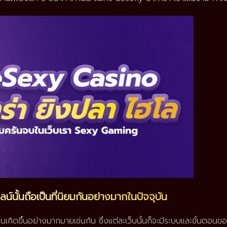
นั้นถือเป็นที่นิยมกันอย่างมากในปัจจุบัน
เดิมพันเกิดขึ้นอย่างมากมายเช่นกัน ซึ่งเเต่ละเว็บนั้นก็จะมีระบบและขั้นตอ