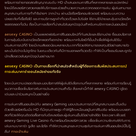
พร้อมการถ่ายทอดสดสัญญาณระดับ HD นำเสนอเกมคาสิโนที่หลากหลายและแปลกใหม่
โดยมีดีลเลอร์สาวสวยคอยให้บริการและช่วยอำนวยความสะดวกตลอดการเล่น ผู้เล่นสามารถ
สนุกสนานกับการทำกำไรง่ายๆ จากบ้าน ผ่านมือถือหรือคอมพิวเตอร์ พร้อมระบบความ
ปลอดภัยที่เชื่อถือได้ และการบริการลูกค้าที่รวดเร็วและโปร่งใส ใช้งานได้ง่ายและลุ้นรางวัลแจ็ค
พอตตลอดทั้งวัน ถือเป็นทางเลือกที่น่าสนใจในยุคปัจจุบันสำหรับคนรักการพนันออนไลน์
aesexy CASINO
เป็นแพลตฟอร์มคาสิโนออนไลน์ที่ทันสมัยและใช้งานง่าย ซึ่งมอบโอกาส
ในการลุ้นรับเงินรางวัลแจ็คพอตที่แตกง่าย พร้อมเทคโนโลยีที่ชั้นนำเพื่อให้ผู้เล่นได้รับ
ประสบการณ์ที่ดี โดยมีเกมส์ยอดนิยมหลายประเภทที่ช่วยให้สามารถลงทุนได้อย่างสบายใจ
และมั่นใจว่าจะไม่ถูกโกง ในขณะเดียวกันก็มีการบอกผลที่รวดเร็ว ทำให้เป็นที่ยอมรับและถูกใจ
นักเสี่ยงดวงในยุคปัจจุบันอย่างมาก
aesexy CASINO เป็นทางเลือกที่น่าสนใจสำหรับผู้ที่ต้องการสัมผัสประสบการณ์
การเล่นบาคาร่าออนไลน์อย่างแท้จริง
โดยเน้นความปลอดภัยและมอบโอกาสให้ผู้เล่นได้เลือกเกมที่หลากหลาย พร้อมกับการเรียนรู้
แนวทางเพื่อเพิ่มโอกาสในการประสบความสำเร็จ สิ่งเหล่านี้ทำให้ aesexy CASINO ดูโดด
เด่นและน่าร่วมสนุกเป็นอย่างยิ่ง
การเล่นคาสิโนออนไลน์กับ aesexy Gaming มอบประสบการณ์ที่สนุกสนานและตื่นเต้น
ด้วยฟีเจอร์สตรีมมิ่ง HD ที่มีคุณภาพสูง ทำให้รู้สึกเหมือนอยู่ในคาสิโนจริง พร้อมระบบแชท
สดที่ช่วยให้คุณติดต่อสื่อสารกับดีลเลอร์และผู้เล่นคนอื่นได้อย่างใกล้ชิด โดยเฉพาะฟีเจอร์
aesexy Gaming Live Casino ที่มาพร้อมดีลเลอร์สาวสวย เพื่อเพิ่มความพิเศษให้กับการ
เล่นเกมบาคาร่า รูเล็ต และไฮโล ทำให้ความสนุกและความสุขในการเล่นคาสิโนออนไลน์นี้ไม่รู้
ลืม!
ทางเข้าเล่น