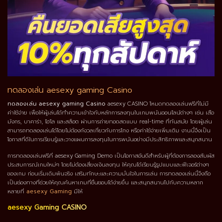
ทดลองเล่น aesexy gaming Casino
ทดลองเล่น aesexy gaming Casino
aesexy CASINO โหมดทดลองเล่นฟรีที่ไม่มี
ค่าใช้จ่าย เพื่อให้ผู้เล่นได้ทำความเข้าใจกับหลักการลงทุนในเกมพนันออนไลน์ต่างๆ เช่น เสือ
มังกร, บาคาร่า, ไฮโล และสล็อต ผ่านการถ่ายทอดสดแบบ real-time ที่ทันสมัย โดยผู้เล่น
สามารถทดลองเล่นได้โดยไม่ต้องกังวลเกี่ยวกับการโกง หรือค่าใช้จ่ายเพิ่มเติม งานนี้จึงเป็น
โอกาสที่ดีในการเรียนรู้และวางแผนการลงทุนในการพนันอย่างมีประสิทธิภาพและสนุกสนาน
การทดลองเล่นฟรีที่ aesexy Gaming Demo เป็นโอกาสอันดีสำหรับผู้ที่ต้องการลองสัมผัส
ประสบการณ์เกมใหม่ๆ โดยไม่ต้องเสี่ยงเงินลงทุน ให้คุณได้เรียนรู้รูปแบบและฟีเจอร์ต่างๆ
ของเกม ก่อนเริ่มเดิมพันจริง เสริมทักษะและความมั่นใจในการเล่น การทดลองเล่นนี้จึงถือ
เป็นช่องทางที่ช่วยให้คุณค้นหาเกมที่ชื่นชอบได้ง่ายขึ้น และสนุกสนานไปกับความหลาก
หลายที่
aesexy Gaming
มีให้
aesexy Gaming CASINO